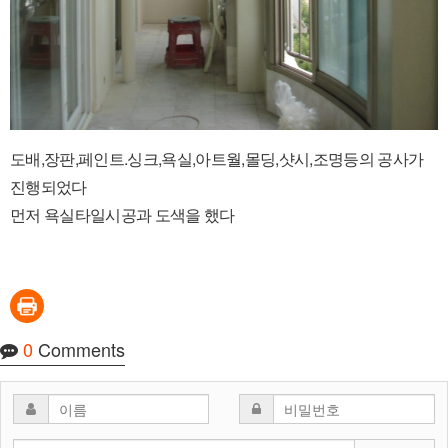
도배,장판,페인트.싱크,욕실,아트월,몰딩,샷시,조명등의 공사가
진행되었다
먼저 욕실타일시공과 도색을 했다
0
Comments