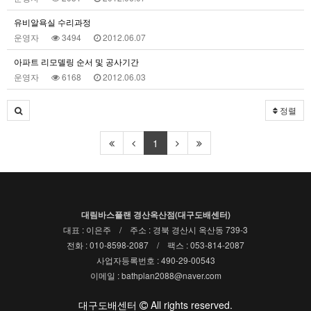
유비알욕실 수리과정
운영자
3494
2012.06.07
아파트 리모델링 순서 및 공사기간
운영자
6168
2012.06.03
정렬
1
대림바스플랜 경산옥산점(대구도배센터)
대표 : 이은주 / 주소 : 경북 경산시 옥산동 739-3
전화 : 010-8598-2087 / 팩스 : 053-814-2087
사업자등록번호 : 490-29-00543
이메일 : bathplan2088@naver.com
대구도배센터
All rights reserved.