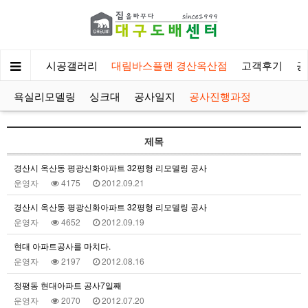
회사소개
시공갤러리
대림바스플랜 경산옥산점
고객후기
공
욕실리모델링
싱크대
공사일지
공사진행과정
제목
경산시 옥산동 평광신화아파트 32평형 리모델링 공사
운영자
4175
2012.09.21
경산시 옥산동 평광신화아파트 32평형 리모델링 공사
운영자
4652
2012.09.19
현대 아파트공사를 마치다.
운영자
2197
2012.08.16
정평동 현대아파트 공사7일째
운영자
2070
2012.07.20