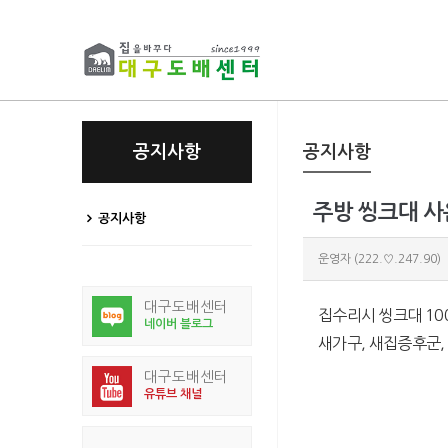
공지사항
공지사항
주방 씽크대 
공지사항
운영자
(222.♡.247.90)
대구도배센터
집수리시 씽크대 10
네이버 블로그
새가구, 새집증후군
대구도배센터
유튜브 채널