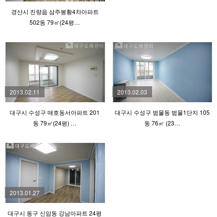
경산시 진량읍 삼주봉황4차아파트
502동 79㎡(24평…
2013.02.11
2013.02.03
대구시 수성구 매호동서아파트 201
대구시 수성구 범물동 범물1단지 105
동 79㎡(24평) …
동 76㎡ (23…
2013.01.27
대구시 동구 신암동 강남아파트 24평