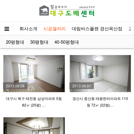
회사소개
시공갤러리
대림바스플랜 경산옥산점
고
20평형대
30평형대
40-50평형대
2013.09.08
2013.09.01
대구시 북구 태전동 삼성아파트 5동
경산시 중산동 태왕한라아파트 110
82㎡ (25평) …
동 72㎡ (22평)…