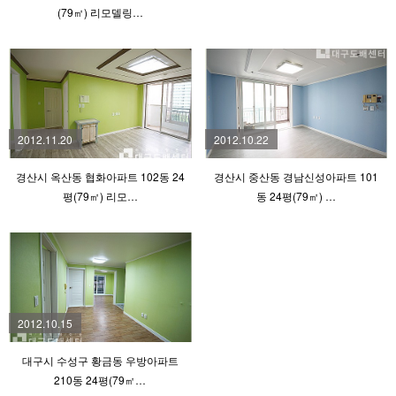
(79㎡) 리모델링…
2012.11.20
2012.10.22
경산시 옥산동 협화아파트 102동 24
경산시 중산동 경남신성아파트 101
평(79㎡) 리모…
동 24평(79㎡) …
2012.10.15
대구시 수성구 황금동 우방아파트
210동 24평(79㎡…