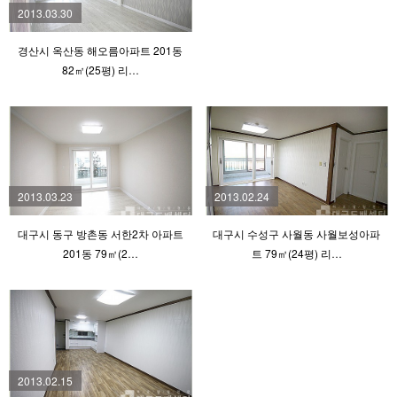
2013.03.30
경산시 옥산동 해오름아파트 201동
82㎡(25평) 리…
2013.03.23
2013.02.24
대구시 동구 방촌동 서한2차 아파트
대구시 수성구 사월동 사월보성아파
201동 79㎡(2…
트 79㎡(24평) 리…
2013.02.15