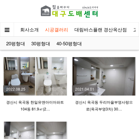
회사소개
시공갤러리
대림바스플랜 경산옥산점
고
20평형대
30평형대
40-50평형대
2022.08.25
2021.04.01
경산시 옥곡동 한일유앤아이아파트
경산시 옥곡동 두리마을부영사랑으
104동 81.9㎡(2…
로(옥곡부영3차) 30…