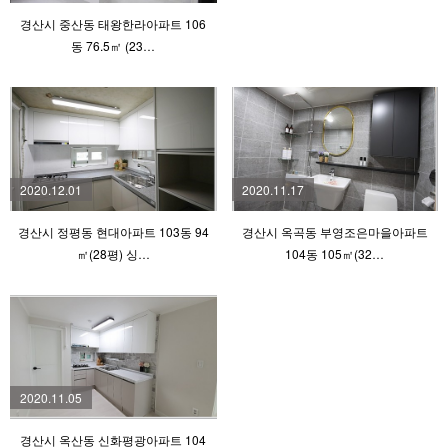
경산시 중산동 태왕한라아파트 106
동 76.5㎡ (23…
2020.12.01
2020.11.17
경산시 정평동 현대아파트 103동 94
경산시 옥곡동 부영조은마을아파트
㎡(28평) 싱…
104동 105㎡(32…
2020.11.05
경산시 옥산동 신화평광아파트 104