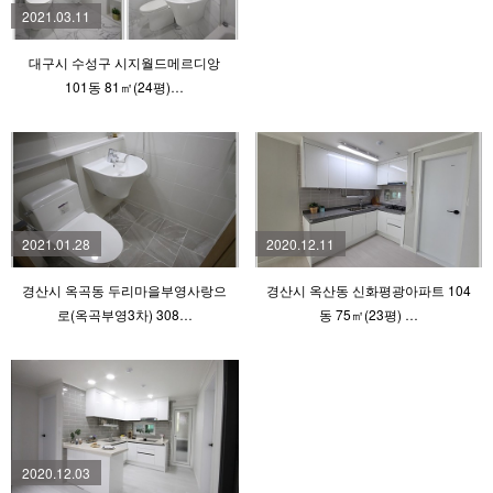
2021.03.11
대구시 수성구 시지월드메르디앙
101동 81㎡(24평)…
2021.01.28
2020.12.11
경산시 옥곡동 두리마을부영사랑으
경산시 옥산동 신화평광아파트 104
로(옥곡부영3차) 308…
동 75㎡(23평) …
2020.12.03