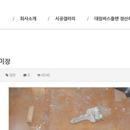
회사소개
시공갤러리
대림바스플랜 경산
 미장
일반
0
8248