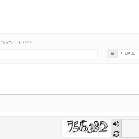
'얼굴'입니다. *^^*
숫자
음성
듣기