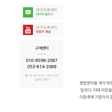
대구도배센터
네이버 블로그
대구도배센터
유튜브 채널
고객센터
──
010-8598-2087
053-814-2088
월~토 AM 9:00 ~ PM 7:00
(일요일 휴무)
방방문턱을 제거 하
달르다. 이때 미장을
미장후에 가장자리 