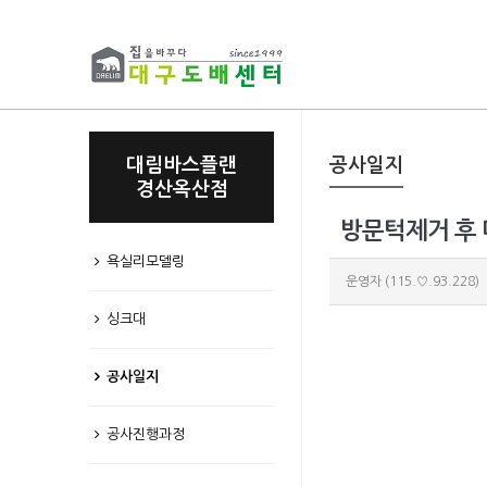
대림바스플랜
공사일지
경산옥산점
방문턱제거 후
욕실리모델링
운영자
(115.♡.93.228)
싱크대
공사일지
공사진행과정