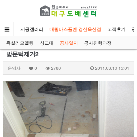
회사소개
시공갤러리
대림바스플랜 경산옥산점
고객후기
공
욕실리모델링
싱크대
공사일지
공사진행과정
방문턱제거2
운영자
0
2780
2011.03.10 15:01