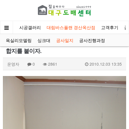
회사소개
시공갤러리
대림바스플랜 경산옥산점
고객후기
공
욕실리모델링
싱크대
공사일지
공사진행과정
합지를 붙이자.
운영자
0
2861
2010.12.03 13:35